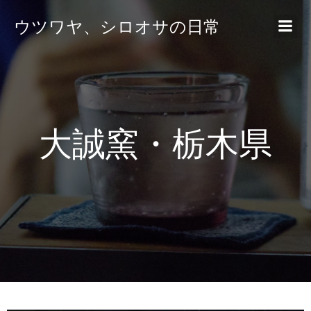
ウツワヤ、シロオサの日常
大誠窯・栃木県