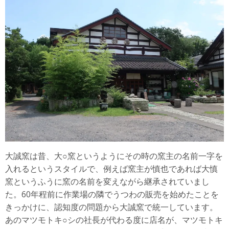
大誠窯は昔、大○窯というようにその時の窯主の名前一字を
入れるというスタイルで、例えば窯主が慎也であれば大慎
窯というふうに窯の名前を変えながら継承されていまし
た。60年程前に作業場の隣でうつわの販売を始めたことを
きっかけに、認知度の問題から大誠窯で統一しています。
あのマツモトキ○シの社長が代わる度に店名が、マツモトキ