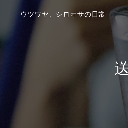
ウツワヤ、シロオサの日常