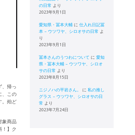
の日常
より
2023年9月1日
愛知県・冨本大輔
に
仕入れ日記冨
本 – ウツワヤ、シロオサの日常
よ
り
2023年9月1日
冨本さんのうつわについて
に
愛知
県・冨本大輔 – ウツワヤ、シロオ
サの日常
より
2023年8月15日
ず、帰っ
ニジノハの平岩さん。
に
私の推し
に、この
グラス – ウツワヤ、シロオサの日
す。殆ど
常
より
2023年7月24日
対象商品
料！】ク