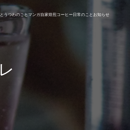
と
うつわのこと
マンガ
自家焙煎コーヒー
日常のこと
お知らせ
レ