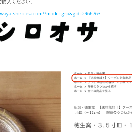
ご購入ください。
suwaya-shiroosa.com/?mode=grp&gid=2966763