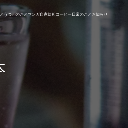
と
うつわのこと
マンガ
自家焙煎コーヒー
日常のこと
お知らせ
本