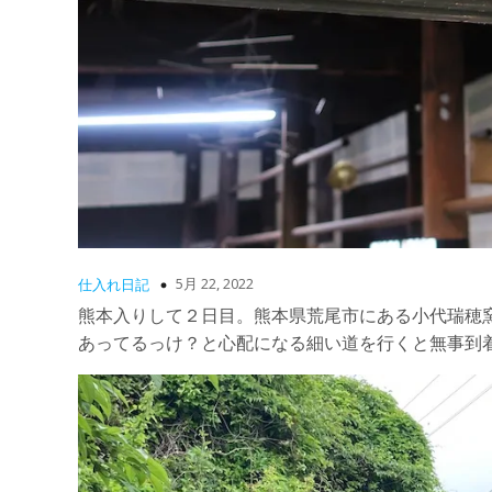
5月 22, 2022
仕入れ日記
熊本入りして２日目。熊本県荒尾市にある小代瑞穂
あってるっけ？と心配になる細い道を行くと無事到