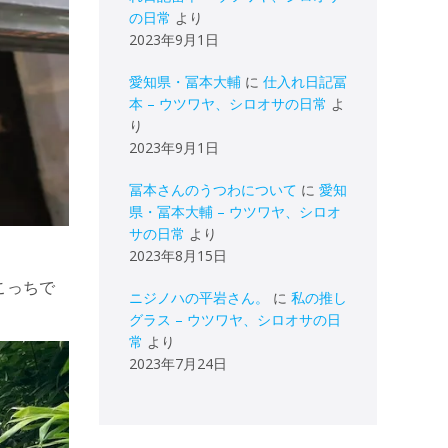
の日常
より
2023年9月1日
愛知県・冨本大輔
に
仕入れ日記冨
本 – ウツワヤ、シロオサの日常
よ
り
2023年9月1日
冨本さんのうつわについて
に
愛知
県・冨本大輔 – ウツワヤ、シロオ
サの日常
より
2023年8月15日
こっちで
ニジノハの平岩さん。
に
私の推し
グラス – ウツワヤ、シロオサの日
常
より
2023年7月24日