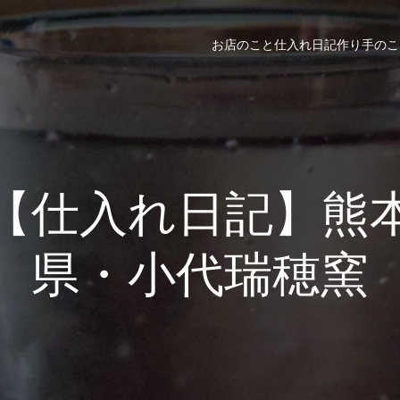
お店のこと
仕入れ日記
作り手のこ
【仕入れ日記】熊
県・小代瑞穂窯