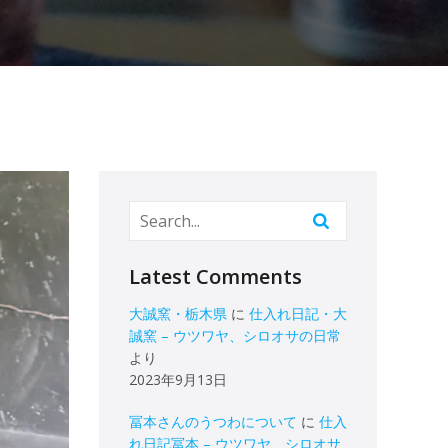
Latest Comments
大誠窯・栃木県
に
仕入れ日記・大
誠窯 – ウツワヤ、シロオサの日常
より
2023年9月13日
冨本さんのうつわについて
に
仕入
れ日記冨本 – ウツワヤ、シロオサ