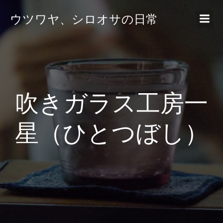
ウツワヤ、シロオサの日常
吹きガラス工房一
星（ひとつぼし）