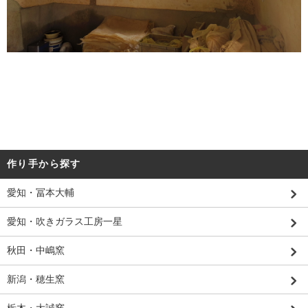
作り手から探す
愛知・冨本大輔
愛知・吹きガラス工房一星
秋田・中嶋窯
新潟・穂生窯
栃木・大誠窯