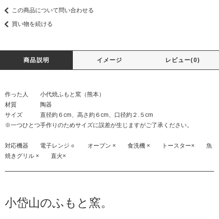
この商品について問い合わせる
買い物を続ける
商品説明
イメージ
レビュー(0)
作った人 小代焼ふもと窯（熊本）
材質 陶器
サイズ 直径約６cm、高さ約６cm、口径約２.５cm
※一つひとつ手作りのためサイズに誤差が生じますがご了承ください。
対応機器 電子レンジ ○ オーブン × 食洗機 × トースター× 魚
焼きグリル × 直火×
小岱山のふもと窯。