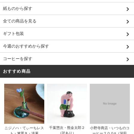
紙ものから探す
全ての商品を見る
ギフト包装
今週のおすすめから探す
コーヒーを探す
おすすめ商品
千葉惣次・熊金太郎２
ニジノハ・てぃーちレス
小野寺商店・いつものコ
（訳あり）
ト・箸置き・浅葱
ーヒー２００g（深煎