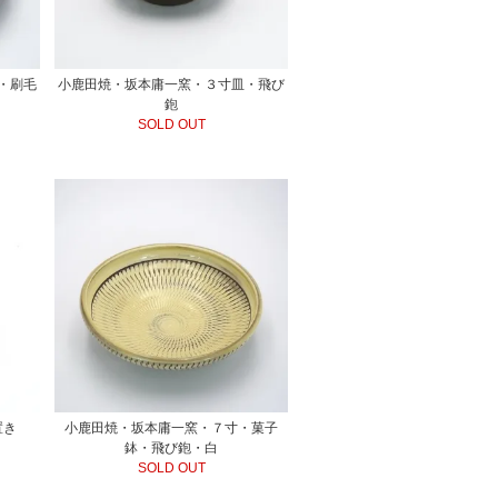
・刷毛
小鹿田焼・坂本庸一窯・３寸皿・飛び
鉋
SOLD OUT
置き
小鹿田焼・坂本庸一窯・７寸・菓子
鉢・飛び鉋・白
SOLD OUT