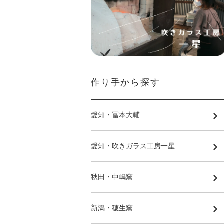
作り手から探す
愛知・冨本大輔
愛知・吹きガラス工房一星
秋田・中嶋窯
新潟・穂生窯