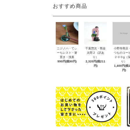
おすすめ商品
ニジノハ・てぃ
千葉惣次・熊金
小野寺商店
ーちレスト・箸
太郎２（訳あ
つものコー
置き・浅葱
り）
２００g（
990円(税90円)
2,320円(税211
り）
円)
1,400円(税
円)