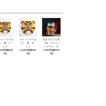
イトハウスま
カイトハウスま
吹きガラス工房
じ・凧・小・
ごじ・凧・中・
一星・スクリュ
トラ
トラ
ーグラス・大
800円(税255
4,450円(税405
3,300円(税300
円)
円)
円)