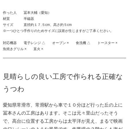
作った人 冨本大輔（愛知）
材質 半磁器
サイズ 直径約１７.５cm、高さ約５cm
※一つひとつ手作りのためサイズに誤差が生じますがご了承ください。
対応機器 電子レンジ △ オーブン × 食洗機 △ トースター ×
魚焼きグリル × 直火 ×
見晴らしの良い工房で作られる正確な
うつわ
愛知県常滑市、常滑駅から車で１０分ほど行った丘の上に
冨本さんの工房はあります。そこは元々里山だったそう
で、高台に位置する工房からは太平洋が見え、まるで映画