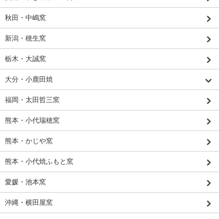
秋田・中嶋窯
新潟・穂生窯
栃木・大誠窯
大分・小鹿田焼
福岡・太田哲三窯
熊本・小代瑞穂窯
熊本・かじや窯
熊本・小代焼ふもと窯
愛媛・池本窯
沖縄・横田屋窯