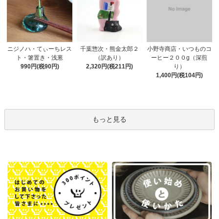
千葉惣次・熊金太郎２
ニジノハ・てぃーちレス
小野寺商店・いつものコ
（訳あり）
ト・箸置き・浅葱
ーヒー２００g（深煎
2,320円(税211円)
990円(税90円)
り）
1,400円(税104円)
もっと見る