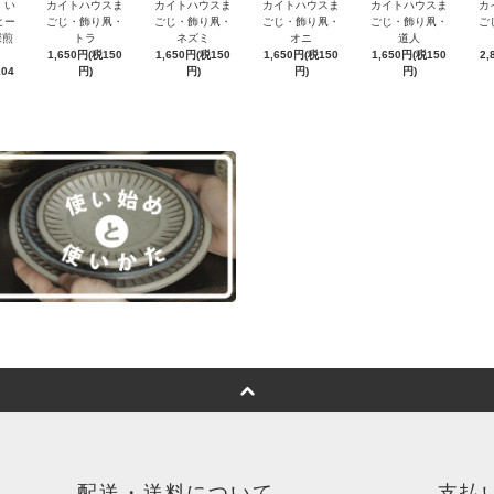
・い
カイトハウスま
カイトハウスま
カイトハウスま
カイトハウスま
カ
ヒー
ごじ・飾り凧・
ごじ・飾り凧・
ごじ・飾り凧・
ごじ・飾り凧・
ご
深煎
トラ
ネズミ
オニ
道人
1,650円(税150
1,650円(税150
1,650円(税150
1,650円(税150
2,
104
円)
円)
円)
円)
配送・送料について
支払