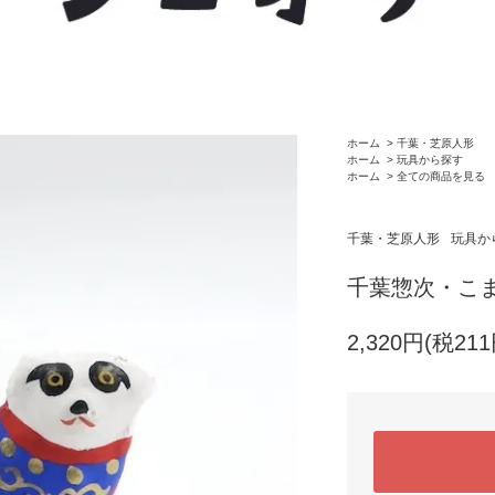
ホーム
>
千葉・芝原人形
ホーム
>
玩具から探す
ホーム
>
全ての商品を見る
千葉・芝原人形
玩具か
千葉惣次・こ
2,320円(税211