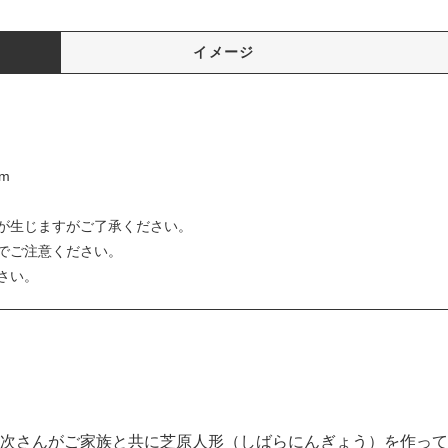
イメージ
m
が生じますがご了承ください。
でご注意ください。
さい。
次さんがご家族と共に芝原人形（しばらにんぎょう）を作って