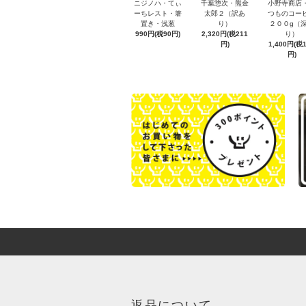
ニジノハ・てぃ
千葉惣次・熊金
小野寺商店
ーちレスト・箸
太郎２（訳あ
つものコー
置き・浅葱
り）
２００g（
990円(税90円)
2,320円(税211
り）
円)
1,400円(税
円)
返品について