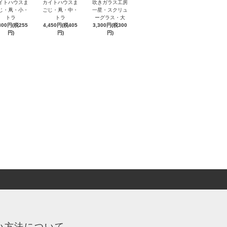
イトハウスま
カイトハウスま
吹きガラス工房
じ・凧・小・
ごじ・凧・中・
一星・スクリュ
トラ
トラ
ーグラス・大
800円(税255
4,450円(税405
3,300円(税300
円)
円)
円)
い方法について