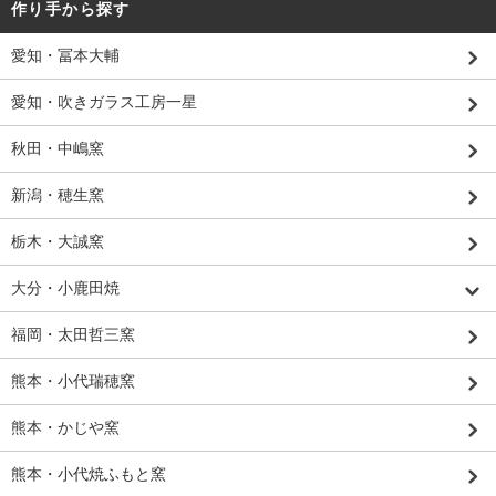
作り手から探す
愛知・冨本大輔
愛知・吹きガラス工房一星
秋田・中嶋窯
新潟・穂生窯
栃木・大誠窯
大分・小鹿田焼
福岡・太田哲三窯
熊本・小代瑞穂窯
熊本・かじや窯
熊本・小代焼ふもと窯