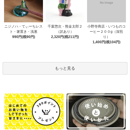
千葉惣次・熊金太郎２
ニジノハ・てぃーちレス
小野寺商店・いつものコ
（訳あり）
ト・箸置き・浅葱
ーヒー２００g（深煎
2,320円(税211円)
990円(税90円)
り）
1,400円(税104円)
もっと見る