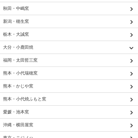
秋田・中嶋窯
新潟・穂生窯
栃木・大誠窯
大分・小鹿田焼
福岡・太田哲三窯
熊本・小代瑞穂窯
熊本・かじや窯
熊本・小代焼ふもと窯
愛媛・池本窯
沖縄・横田屋窯
東京・ニジノハ