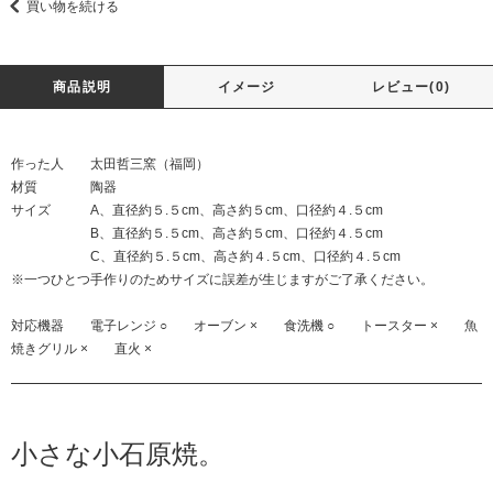
買い物を続ける
商品説明
イメージ
レビュー(0)
作った人 太田哲三窯（福岡）
材質 陶器
サイズ A、直径約５.５cm、高さ約５cm、口径約４.５cm
B、直径約５.５cm、高さ約５cm、口径約４.５cm
C、直径約５.５cm、高さ約４.５cm、口径約４.５cm
※一つひとつ手作りのためサイズに誤差が生じますがご了承ください。
対応機器 電子レンジ ○ オーブン × 食洗機 ○ トースター × 魚
焼きグリル × 直火 ×
小さな小石原焼。