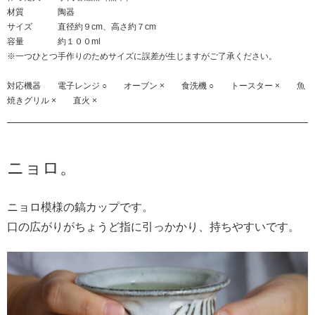
材質 陶器
サイズ 直径約９cm、高さ約７cm
容量 約１００ml
※一つひとつ手作りのためサイズに誤差が生じますがご了承ください。
対応機器 電子レンジ ○ オーブン × 食洗機 ○ トースター × 魚
焼きグリル × 直火 ×
ニョロ。
ニョロ模様の鎬カップです。
口の広がりがちょうど指に引っかかり、持ちやすいです。