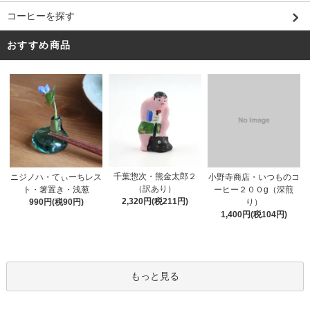
コーヒーを探す
おすすめ商品
千葉惣次・熊金太郎２
ニジノハ・てぃーちレス
小野寺商店・いつものコ
（訳あり）
ト・箸置き・浅葱
ーヒー２００g（深煎
2,320円(税211円)
990円(税90円)
り）
1,400円(税104円)
もっと見る