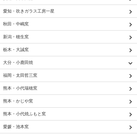
愛知・吹きガラス工房一星
秋田・中嶋窯
新潟・穂生窯
栃木・大誠窯
大分・小鹿田焼
福岡・太田哲三窯
熊本・小代瑞穂窯
熊本・かじや窯
熊本・小代焼ふもと窯
愛媛・池本窯