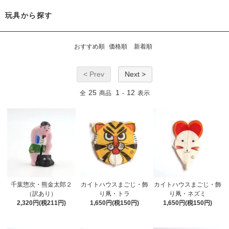
玩具から探す
おすすめ順
価格順
新着順
< Prev
Next >
25
1
12
全
商品
-
表示
千葉惣次・熊金太郎２
カイトハウスまごじ・飾
カイトハウスまごじ・飾
（訳あり）
り凧・トラ
り凧・ネズミ
2,320円(税211円)
1,650円(税150円)
1,650円(税150円)