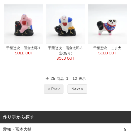
千葉惣次・熊金太郎１
千葉惣次・熊金太郎３
千葉惣次・こま犬
SOLD OUT
（訳あり）
SOLD OUT
SOLD OUT
25
1
12
全
商品
-
表示
< Prev
Next >
作り手から探す
愛知・冨本大輔