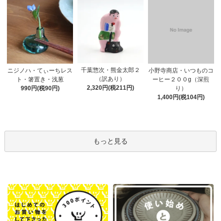
千葉惣次・熊金太郎２
ニジノハ・てぃーちレス
小野寺商店・いつものコ
（訳あり）
ト・箸置き・浅葱
ーヒー２００g（深煎
2,320円(税211円)
990円(税90円)
り）
1,400円(税104円)
もっと見る