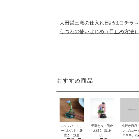
太田哲三窯の仕入れ日記はコチラ→
うつわの使いはじめ（目止め方法）
おすすめ商品
ニジノハ・てぃ
千葉惣次・熊金
小野寺商店
ーちレスト・箸
太郎２（訳あ
つものコー
置き・浅葱
り）
２００g（