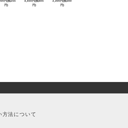
800円(税255
4,450円(税405
3,300円(税300
円)
円)
円)
い方法について