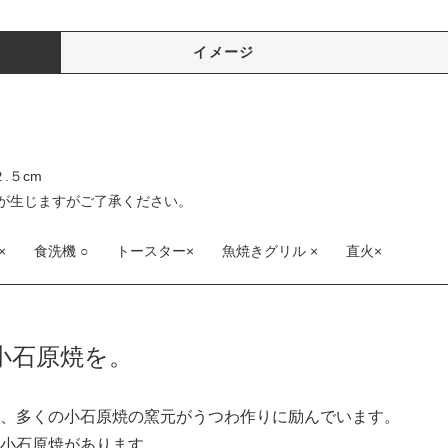
イメージ
.５cm
が生じますがご了承ください。
× 食洗機 ○ トースター× 魚焼きグリル × 直火×
小石原焼を。
、多くの小石原焼の窯元がうつわ作りに励んでいます。
小石原焼があります。