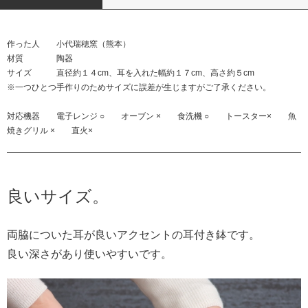
作った人 小代瑞穂窯（熊本）
材質 陶器
サイズ 直径約１４cm、耳を入れた幅約１７cm、高さ約５cm
※一つひとつ手作りのためサイズに誤差が生じますがご了承ください。
対応機器 電子レンジ ○ オーブン × 食洗機 ○ トースター× 魚
焼きグリル × 直火×
良いサイズ。
両脇についた耳が良いアクセントの耳付き鉢です。
良い深さがあり使いやすいです。