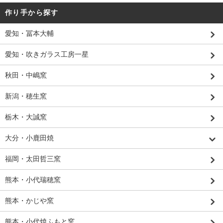
作り手から探す
愛知・冨本大輔
愛知・吹きガラス工房一星
秋田・中嶋窯
新潟・穂生窯
栃木・大誠窯
大分・小鹿田焼
福岡・太田哲三窯
熊本・小代瑞穂窯
熊本・かじや窯
熊本・小代焼ふもと窯