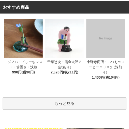
おすすめ商品
千葉惣次・熊金太郎２
ニジノハ・てぃーちレス
小野寺商店・いつものコ
（訳あり）
ト・箸置き・浅葱
ーヒー２００g（深煎
2,320円(税211円)
990円(税90円)
り）
1,400円(税104円)
もっと見る