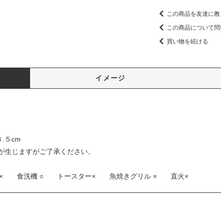
この商品を友達に教
この商品について問
買い物を続ける
イメージ
.５cm
が生じますがご了承ください。
× 食洗機 ○ トースター× 魚焼きグリル × 直火×