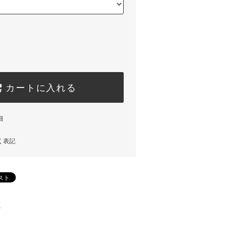
カートに入れる
細
く表記
)