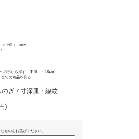
す
>
中皿（～18cm）
探す
わ の形から探す
中皿（～18cm）
全ての商品を見る
しのぎ７寸深皿・線紋
円)
きなものをお選びください。