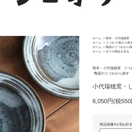
ホーム
>
熊本・小代瑞穂窯
ホーム
>
うつわ の形から探
ホーム
>
陶器のうつわから
ホーム
>
全ての商品を見る
熊本・小代瑞穂窯
うつ
陶器のうつわから探す
小代瑞穂窯・
6,050円(税550
商品画像AかBお好