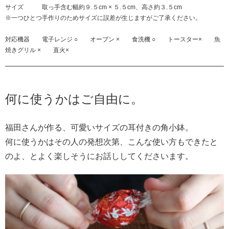
サイズ 取っ手含む幅約９.５cm × ５.５cm、高さ約３.５cm
※一つひとつ手作りのためサイズに誤差が生じますがご了承ください。
対応機器 電子レンジ ○ オーブン × 食洗機 ○ トースター× 魚
焼きグリル × 直火×
何に使うかはご自由に。
福田さんが作る、可愛いサイズの耳付きの角小鉢。
何に使うかはその人の発想次第、こんな使い方もできたと
のよ、とよく楽しそうにお話ししてくださいます。