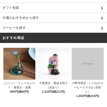
ギフト包装
今週のおすすめから探す
コーヒーを探す
おすすめ商品
千葉惣次・熊金太郎２
ニジノハ・てぃーちレス
小野寺商店・いつものコ
（訳あり）
ト・箸置き・浅葱
ーヒー２００g（深煎
2,320円(税211円)
990円(税90円)
り）
1,400円(税104円)