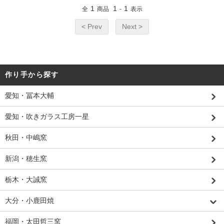
1
1
1
全
商品
-
表示
< Prev
Next >
作り手から探す
愛知・冨本大輔
愛知・吹きガラス工房一星
秋田・中嶋窯
新潟・穂生窯
栃木・大誠窯
大分・小鹿田焼
福岡・太田哲三窯