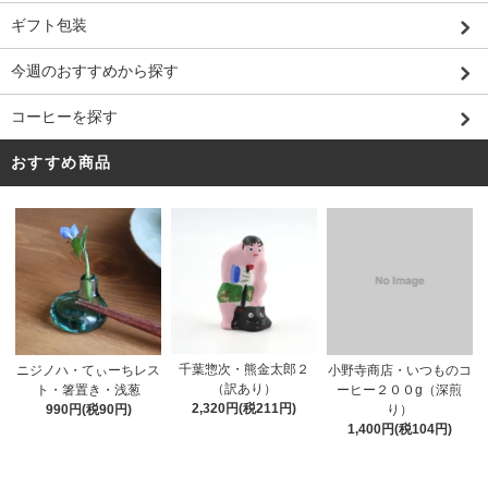
ギフト包装
今週のおすすめから探す
コーヒーを探す
おすすめ商品
千葉惣次・熊金太郎２
ニジノハ・てぃーちレス
小野寺商店・いつものコ
（訳あり）
ト・箸置き・浅葱
ーヒー２００g（深煎
2,320円(税211円)
990円(税90円)
り）
1,400円(税104円)