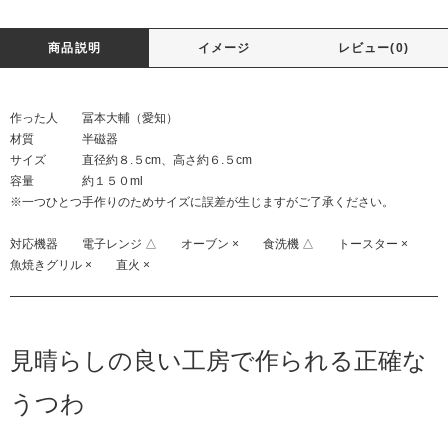
商品説明
イメージ
レビュー(0)
作った人 冨本大輔（愛知）
材質 半磁器
サイズ 直径約８.５cm、高さ約６.５cm
容量 約１５０ml
※一つひとつ手作りのためサイズに誤差が生じますがご了承ください。
対応機器 電子レンジ △ オーブン × 食洗機 △ トースター ×
魚焼きグリル × 直火 ×
見晴らしの良い工房で作られる正確な
うつわ