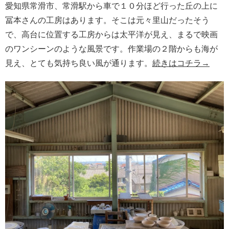
愛知県常滑市、常滑駅から車で１０分ほど行った丘の上に
冨本さんの工房はあります。そこは元々里山だったそう
で、高台に位置する工房からは太平洋が見え、まるで映画
のワンシーンのような風景です。作業場の２階からも海が
見え、とても気持ち良い風が通ります。
続きはコチラ→