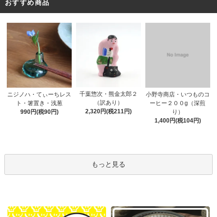
おすすめ商品
千葉惣次・熊金太郎２
ニジノハ・てぃーちレス
小野寺商店・いつものコ
（訳あり）
ト・箸置き・浅葱
ーヒー２００g（深煎
2,320円(税211円)
990円(税90円)
り）
1,400円(税104円)
もっと見る