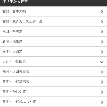
作り手から探す
愛知・冨本大輔
愛知・吹きガラス工房一星
秋田・中嶋窯
新潟・穂生窯
栃木・大誠窯
大分・小鹿田焼
福岡・太田哲三窯
熊本・小代瑞穂窯
熊本・かじや窯
熊本・小代焼ふもと窯