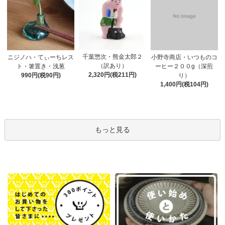
千葉惣次・熊金太郎２
ニジノハ・てぃーちレス
小野寺商店・いつものコ
（訳あり）
ト・箸置き・浅葱
ーヒー２００g（深煎
2,320円(税211円)
990円(税90円)
り）
1,400円(税104円)
もっと見る