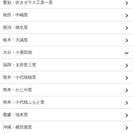
愛知・吹きガラス工房一星
秋田・中嶋窯
新潟・穂生窯
栃木・大誠窯
大分・小鹿田焼
福岡・太田哲三窯
熊本・小代瑞穂窯
熊本・かじや窯
熊本・小代焼ふもと窯
愛媛・池本窯
沖縄・横田屋窯