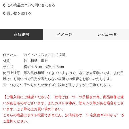
この商品について問い合わせる
買い物を続ける
商品説明
イメージ
レビュー(0)
作った人 カイトハウスまごじ（福岡）
材質 竹、和紙、凧糸
サイズ 横約１８cm、縦約１８cm
使用上注意 孫次凧は和紙でできていますので、水には大変弱いです。また日
焼けにも弱いので日光が当たらない場所での保管をお願いいたします。
※一つひとつ手作りのためサイズに誤差が生じますがご了承ください。
【ご購入前にご確認ください】 絵付けは一つ一つ手描きの為、商品画像と違
いがあるものがございます。またカスレや滲み、塗りムラ等がある場合もござ
います。ご了承の上お買い求め下さい。
こちらの商品はポスト投函できません。決済時必ず ”1.宅急便￥980から” を
ご選択ください。