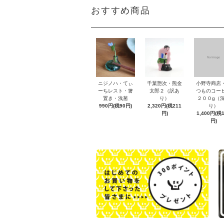
おすすめ商品
ニジノハ・てぃ
千葉惣次・熊金
小野寺商店
ーちレスト・箸
太郎２（訳あ
つものコー
置き・浅葱
り）
２００g（
990円(税90円)
2,320円(税211
り）
円)
1,400円(税
円)