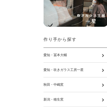
作り手から探す
愛知・冨本大輔
愛知・吹きガラス工房一星
秋田・中嶋窯
新潟・穂生窯