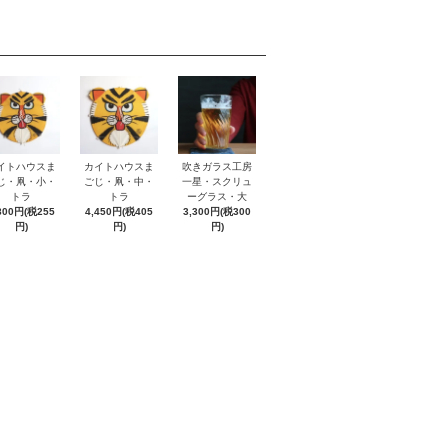
イトハウスま
カイトハウスま
吹きガラス工房
じ・凧・小・
ごじ・凧・中・
一星・スクリュ
トラ
トラ
ーグラス・大
800円(税255
4,450円(税405
3,300円(税300
円)
円)
円)