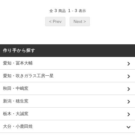
3
1
3
全
商品
-
表示
< Prev
Next >
作り手から探す
愛知・冨本大輔
愛知・吹きガラス工房一星
秋田・中嶋窯
新潟・穂生窯
栃木・大誠窯
大分・小鹿田焼