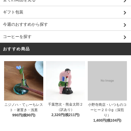
ギフト包装
今週のおすすめから探す
コーヒーを探す
おすすめ商品
千葉惣次・熊金太郎２
ニジノハ・てぃーちレス
小野寺商店・いつものコ
（訳あり）
ト・箸置き・浅葱
ーヒー２００g（深煎
2,320円(税211円)
990円(税90円)
り）
1,400円(税104円)