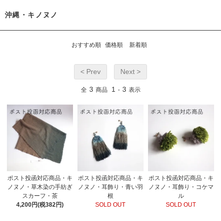
沖縄・キノヌノ
おすすめ順
価格順
新着順
< Prev
Next >
3
1
3
全
商品
-
表示
ポスト投函対応商品・キ
ポスト投函対応商品・キ
ポスト投函対応商品・キ
ノヌノ・草木染の手紡ぎ
ノヌノ・耳飾り・青い羽
ノヌノ・耳飾り・コケマ
スカーフ・茶
根
ル
4,200円(税382円)
SOLD OUT
SOLD OUT