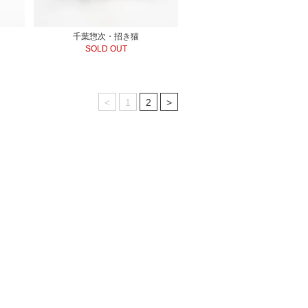
千葉惣次・招き猫
SOLD OUT
<
1
2
>