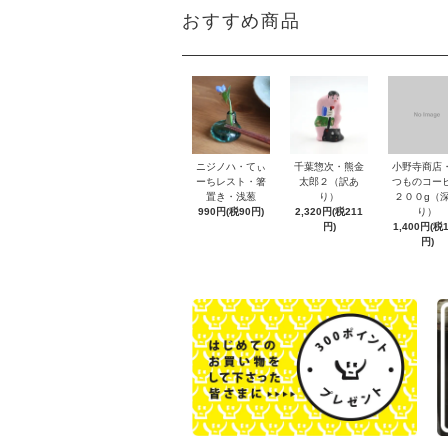
おすすめ商品
ニジノハ・てぃ
千葉惣次・熊金
小野寺商店
ーちレスト・箸
太郎２（訳あ
つものコー
置き・浅葱
り）
２００g（
990円(税90円)
2,320円(税211
り）
円)
1,400円(税
円)