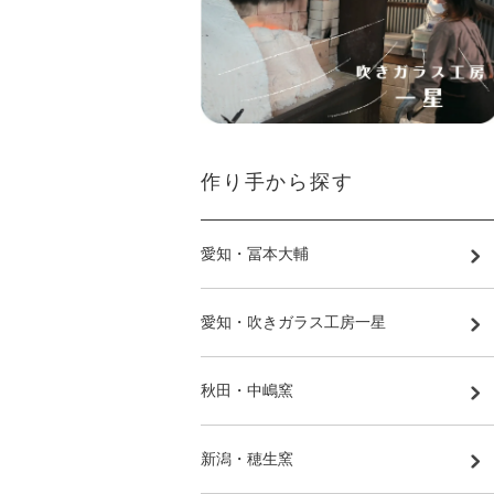
作り手から探す
愛知・冨本大輔
愛知・吹きガラス工房一星
秋田・中嶋窯
新潟・穂生窯