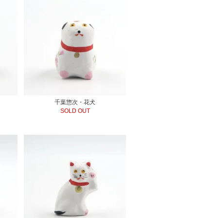
千葉惣次・花犬
SOLD OUT