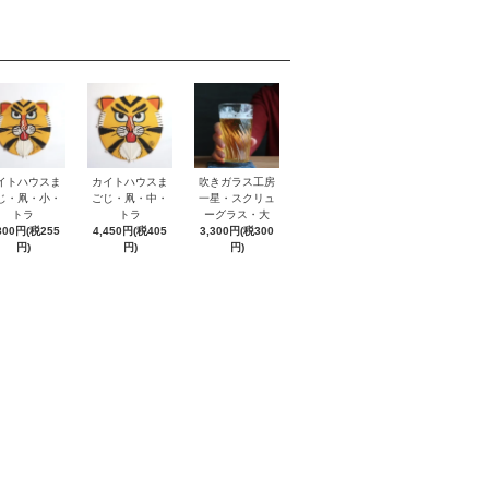
イトハウスま
カイトハウスま
吹きガラス工房
じ・凧・小・
ごじ・凧・中・
一星・スクリュ
トラ
トラ
ーグラス・大
800円(税255
4,450円(税405
3,300円(税300
円)
円)
円)