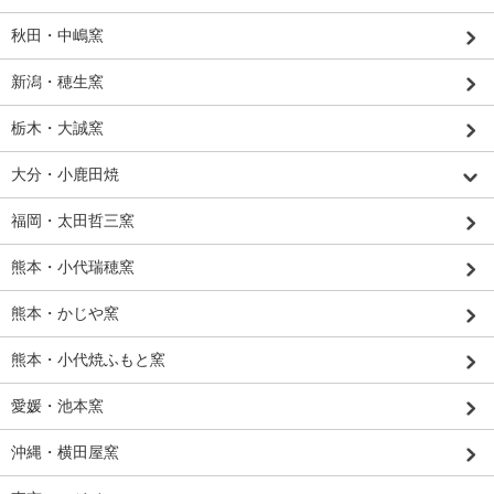
秋田・中嶋窯
新潟・穂生窯
栃木・大誠窯
大分・小鹿田焼
福岡・太田哲三窯
熊本・小代瑞穂窯
熊本・かじや窯
熊本・小代焼ふもと窯
愛媛・池本窯
沖縄・横田屋窯