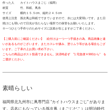
作った人 カイトハウスまごじ（福岡）
材質 竹、和紙、凧糸
サイズ 横約１５.５cm、縦約２４.５cm
使用上注意 孫次凧は和紙でできていますので、水には大変弱いです。また日
焼けにも弱いので日光が当たらない場所での保管をお願いいたします。
※一つひとつ手作りのためサイズに誤差が生じますがご了承ください。
【ご購入前にご確認ください】 絵付けは一つ一つ手描きの為、商品画像と違
いがあるものがございます。またカスレや滲み、塗りムラ等がある場合もござ
います。ご了承の上お買い求め下さい。
こちらの商品はポスト投函できません。決済時必ず ”1.宅急便￥980から” を
ご選択ください。
素晴らしい
福岡県北九州市に凧専門店 ”カイトハウスまごじ” がありま
す。店名にもなっている孫次凧（まごじだこ）は明治時代