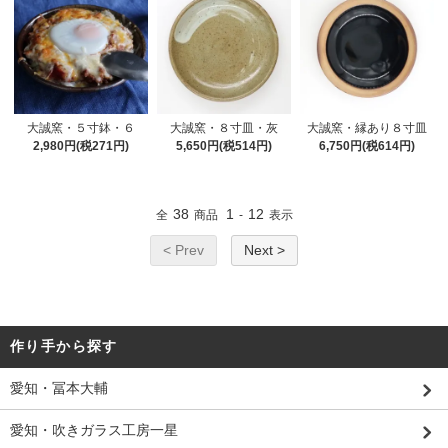
大誠窯・５寸鉢・６
大誠窯・８寸皿・灰
大誠窯・縁あり８寸皿
2,980円(税271円)
5,650円(税514円)
6,750円(税614円)
38
1
12
全
商品
-
表示
< Prev
Next >
作り手から探す
愛知・冨本大輔
愛知・吹きガラス工房一星