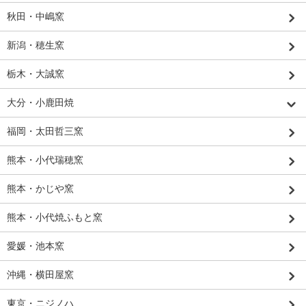
秋田・中嶋窯
新潟・穂生窯
栃木・大誠窯
大分・小鹿田焼
福岡・太田哲三窯
熊本・小代瑞穂窯
熊本・かじや窯
熊本・小代焼ふもと窯
愛媛・池本窯
沖縄・横田屋窯
東京・ニジノハ