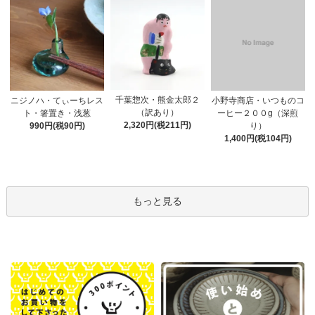
千葉惣次・熊金太郎２
ニジノハ・てぃーちレス
小野寺商店・いつものコ
（訳あり）
ト・箸置き・浅葱
ーヒー２００g（深煎
2,320円(税211円)
990円(税90円)
り）
1,400円(税104円)
もっと見る