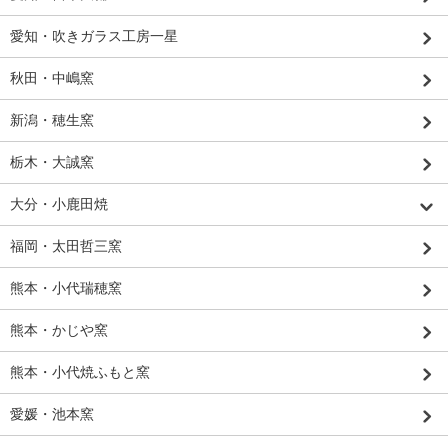
愛知・吹きガラス工房一星
秋田・中嶋窯
新潟・穂生窯
栃木・大誠窯
大分・小鹿田焼
福岡・太田哲三窯
熊本・小代瑞穂窯
熊本・かじや窯
熊本・小代焼ふもと窯
愛媛・池本窯