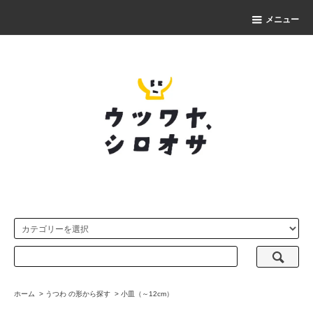
メニュー
ホーム
>
うつわ の形から探す
>
小皿（～12cm）