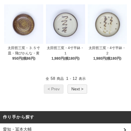
太田哲三窯・３.５寸
太田哲三窯・4寸平鉢・
太田哲三窯・4寸平鉢・
皿・飛びかんな・黄
１
２
950円(税86円)
1,980円(税180円)
1,980円(税180円)
58
1
12
全
商品
-
表示
< Prev
Next >
作り手から探す
愛知・冨本大輔