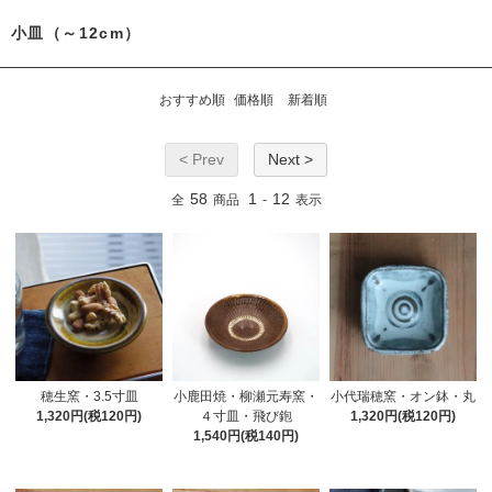
小皿（～12cm）
おすすめ順
価格順
新着順
< Prev
Next >
58
1
12
全
商品
-
表示
穂生窯・3.5寸皿
小鹿田焼・柳瀬元寿窯・
小代瑞穂窯・オン鉢・丸
1,320円(税120円)
４寸皿・飛び鉋
1,320円(税120円)
1,540円(税140円)